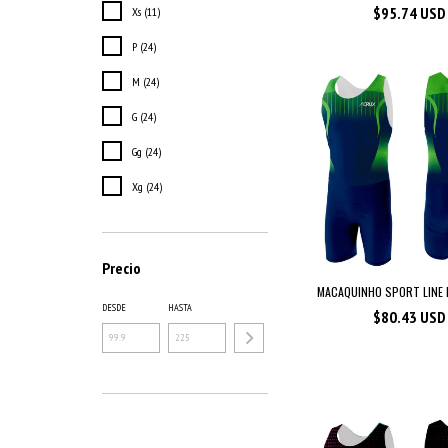
$95.74 USD
Xs (11)
P (24)
M (24)
G (24)
Gg (24)
Xg (24)
Precio
MACAQUINHO SPORT LINE
DESDE
HASTA
$80.43 USD