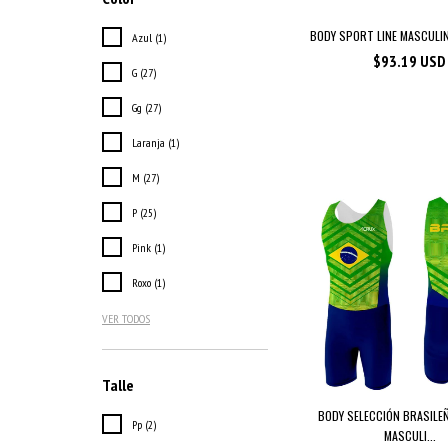
BODY SPORT LINE MASCULI
Azul (1)
$93.19 USD
G (27)
Gg (27)
Laranja (1)
M (27)
P (25)
Pink (1)
Roxo (1)
VER TODOS
Talle
BODY SELECCIÓN BRASILE
Pp (2)
MASCULI...