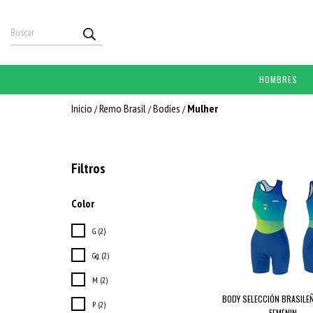
HOMBRES
Inicio
Remo Brasil
Bodies
Mulher
/
/
/
Filtros
Color
G (2)
Gg (2)
M (2)
BODY SELECCIÓN BRASILE
P (2)
FEMENIN...