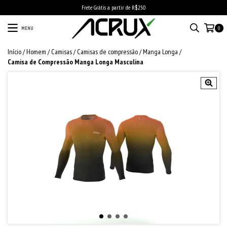
Frete Grátis a partir de R$250
MENU
0
Início
/
Homem
/
Camisas
/
Camisas de compressão
/
Manga Longa
/
Camisa de Compressão Manga Longa Masculina