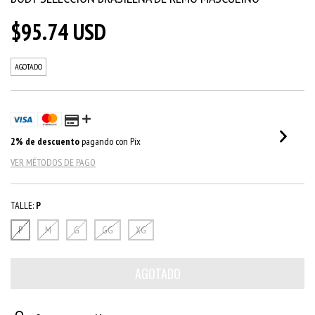
$95.74 USD
AGOTADO
2% de descuento
pagando con Pix
VER MÉTODOS DE PAGO
TALLE:
P
P
M
G
GG
XG