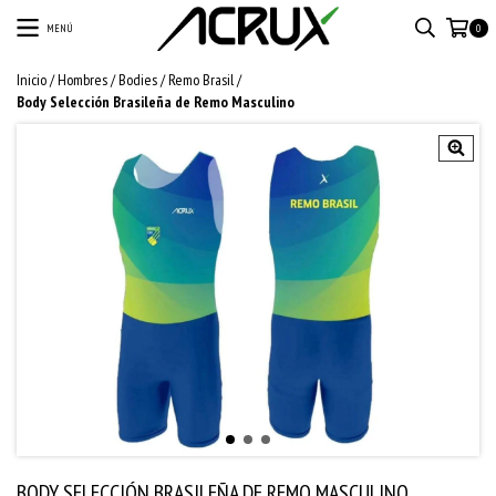
MENÚ
0
Inicio
/
Hombres
/
Bodies
/
Remo Brasil
/
Body Selección Brasileña de Remo Masculino
BODY SELECCIÓN BRASILEÑA DE REMO MASCULINO