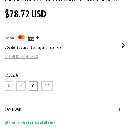
$78.72 USD
2% de descuento
pagando con Pix
VER MEDIOS DE PAGO
TALLE:
G
P
M
G
GG
CANTIDAD
¡No te lo pierdas, es el último!