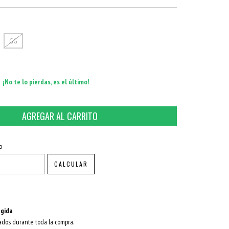
GG
¡No te lo pierdas, es el último!
CAMBIAR CP
o
CALCULAR
gida
ados durante toda la compra.